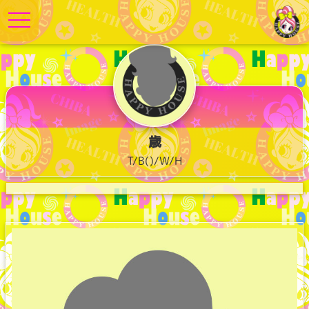
toggle navigation
歳
T/B()/W/H