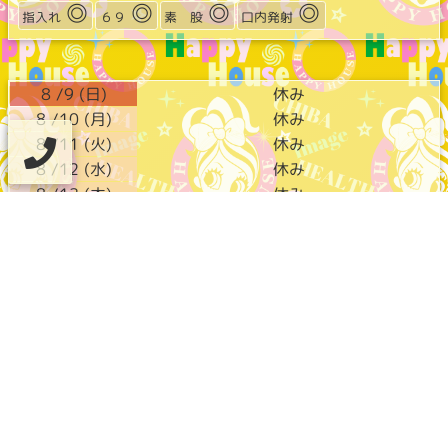
◎
◎
◎
◎
指入れ
６９
素 股
口内発射
8 /9 (日)
休み
8 /10 (月)
休み
8 /11 (火)
休み
8 /12 (水)
休み
8 /13 (木)
休み
ハッピーハウス店舗情報