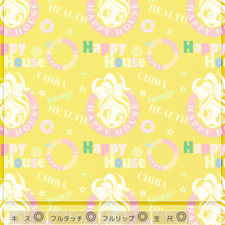
◎
◎
◎
◎
キ ス
フルタッチ
フルリップ
生 尺