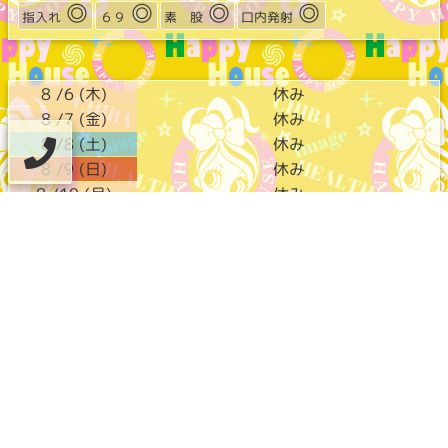
◎
◎
◎
◎
指入れ
６９
素 股
口内発射
8 /6 (木)
休み
8 /7 (金)
休み
8 /8 (土)
休み
8 /9 (日)
休み
8 /10 (月)
休み
ハッピーハウス店舗情報