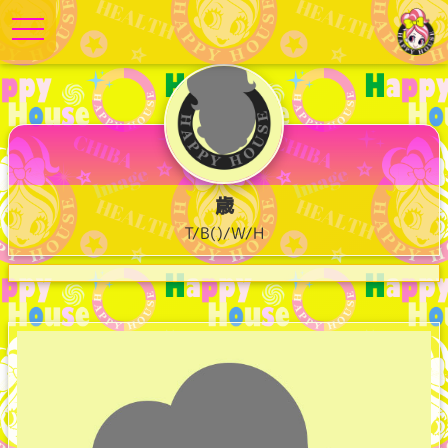
toggle navigation
歳
T/B()/W/H