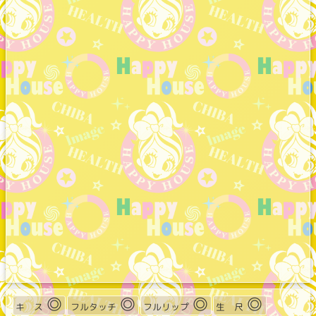
◎
◎
◎
◎
キ ス
フルタッチ
フルリップ
生 尺